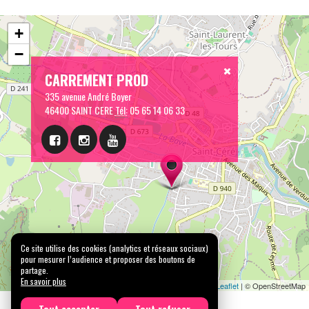
+
−
CARREMENT PROD
335 avenue André Boyer
46400 SAINT CERE
Tél:
05 65 14 06 33
Ce site utilise des cookies (analytics et réseaux sociaux)
pour mesurer l’audience et proposer des boutons de
partage.
En savoir plus
Leaflet
| © OpenStreetMap
Tout accepter
Tout refuser