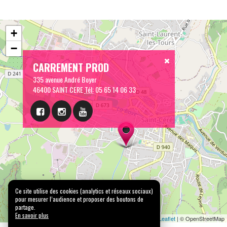
+
−
CARREMENT PROD
335 avenue André Boyer
46400 SAINT CERE
Tél:
05 65 14 06 33
Ce site utilise des cookies (analytics et réseaux sociaux)
pour mesurer l’audience et proposer des boutons de
partage.
En savoir plus
Leaflet
| © OpenStreetMap