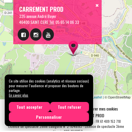
CARREMENT PROD
335 avenue André Boyer
46400 SAINT CERE
Tél:
05 65 14 06 33
Ce site utilise des cookies (analytics et réseaux sociaux)
pour mesurer l’audience et proposer des boutons de
partage.
En savoir plus
Leaflet
| © OpenStreetMap
Tout accepter
Tout refuser
Mentions légales
Confidentialité
Gérer mes cookies
Tous droits réservés © 2026 |
CARREMENT PROD
Personnaliser
N° SIRET : 489 153 718 00031 - APE : 9001 Z - N° TVA Int. : FR 61 489 153 718
Licence de spectacle 2ème catégorie N°2-1048153 - Licence de spectacle 3ème
catégorie N°3-1048152