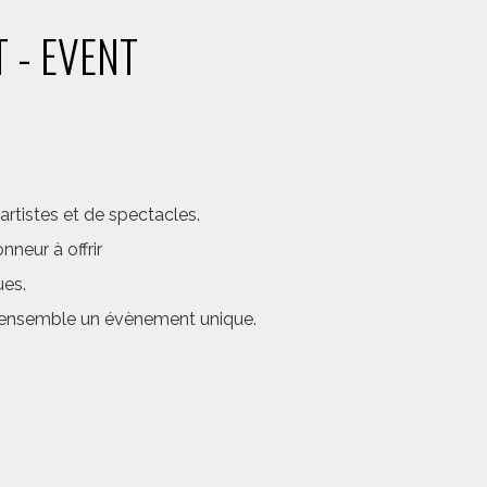
 - EVENT
rtistes et de spectacles.
neur à offrir
ues.
er ensemble un évènement unique.