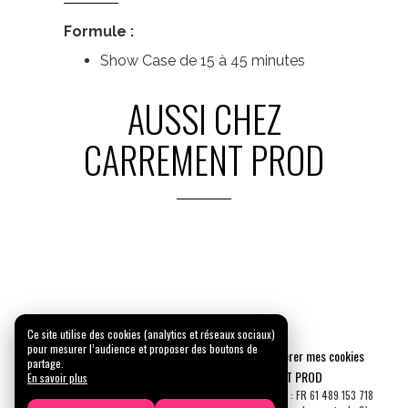
Formule :
Show Case de 15 à 45 minutes
AUSSI CHEZ
CARREMENT PROD
Ce site utilise des cookies (analytics et réseaux sociaux)
pour mesurer l’audience et proposer des boutons de
Mentions légales
Confidentialité
Gérer mes cookies
partage.
Tous droits réservés © 2026 |
CARREMENT PROD
En savoir plus
N° SIRET : 489 153 718 00031 - APE : 9001 Z - N° TVA Int. : FR 61 489 153 718