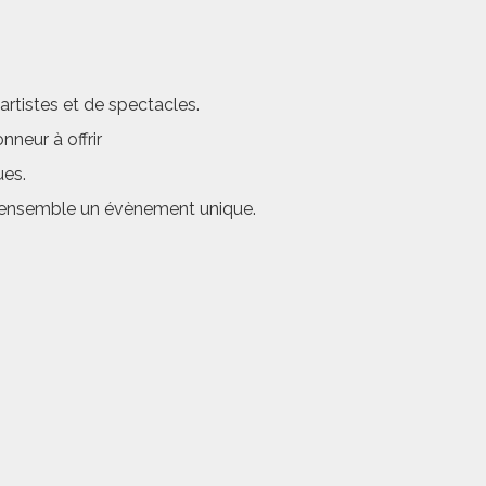
rtistes et de spectacles.
neur à offrir
ues.
er ensemble un évènement unique.