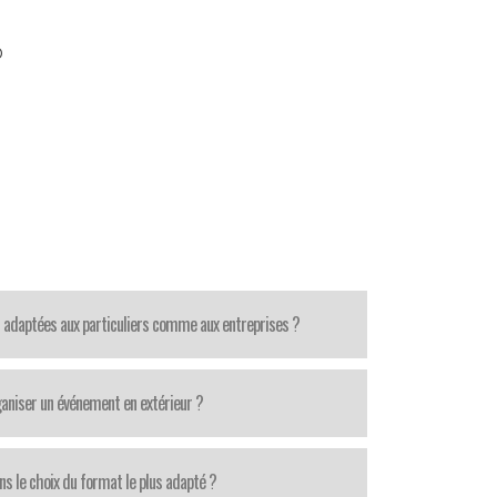
0
 adaptées aux particuliers comme aux entreprises ?
aniser un événement en extérieur ?
ns le choix du format le plus adapté ?