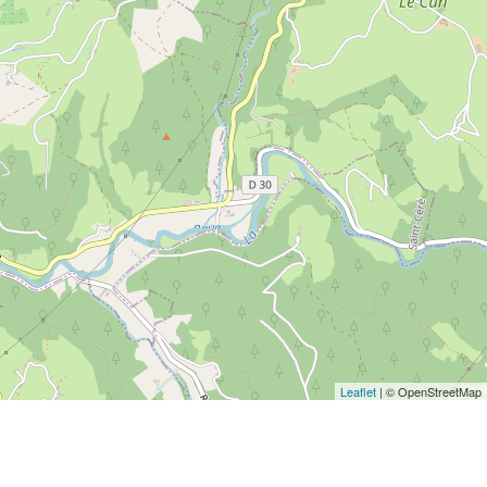
Leaflet
| © OpenStreetMap