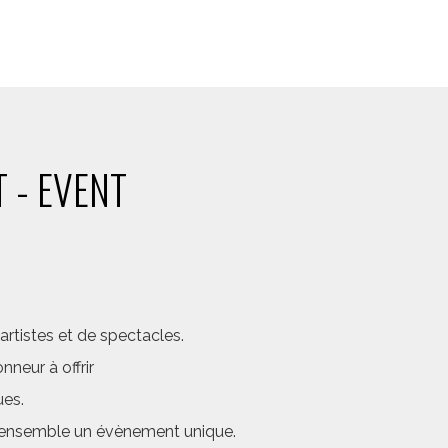
 - EVENT
rtistes et de spectacles.
neur à offrir
ues.
er ensemble un évènement unique.