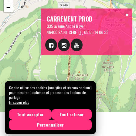
−
CARREMENT PROD
335 avenue André Boyer
46400 SAINT CERE
Tél:
05 65 14 06 33
Ce site utilise des cookies (analytics et réseaux sociaux)
pour mesurer l’audience et proposer des boutons de
partage.
En savoir plus
Tout accepter
Tout refuser
Personnaliser