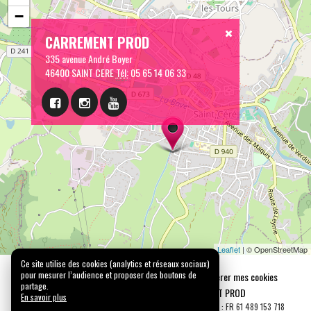
+
−
CARREMENT PROD
335 avenue André Boyer
46400 SAINT CERE
Tél:
05 65 14 06 33
Ce site utilise des cookies (analytics et réseaux sociaux)
pour mesurer l’audience et proposer des boutons de
partage.
En savoir plus
Leaflet
| © OpenStreetMap