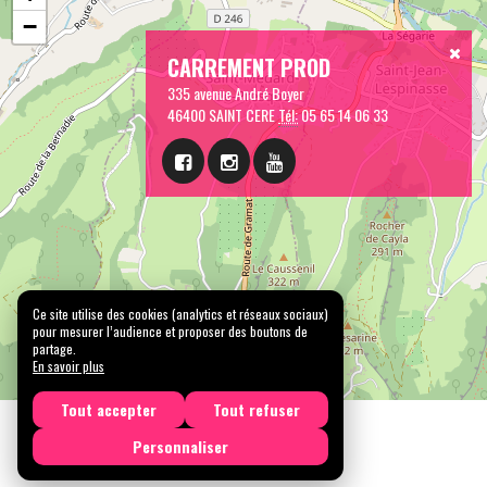
−
CARREMENT PROD
335 avenue André Boyer
46400 SAINT CERE
Tél:
05 65 14 06 33
Ce site utilise des cookies (analytics et réseaux sociaux)
pour mesurer l’audience et proposer des boutons de
partage.
En savoir plus
Tout accepter
Tout refuser
Personnaliser