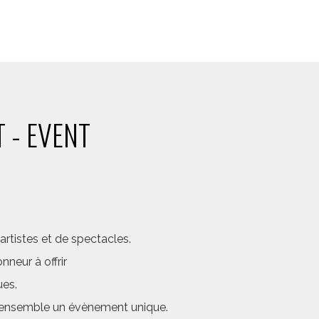
 - EVENT
rtistes et de spectacles.
neur à offrir
ues.
er ensemble un évènement unique.