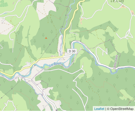
Leaflet
| © OpenStreetMap