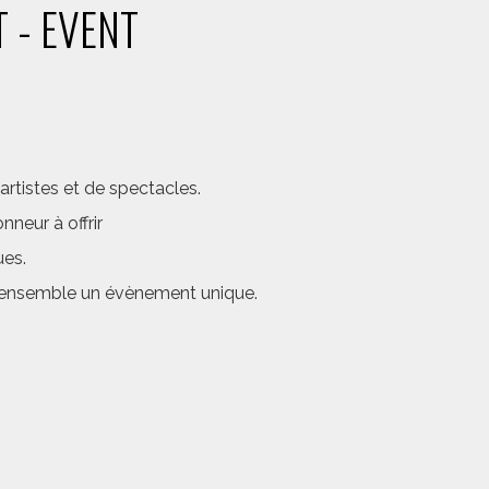
 - EVENT
rtistes et de spectacles.
neur à offrir
ues.
er ensemble un évènement unique.