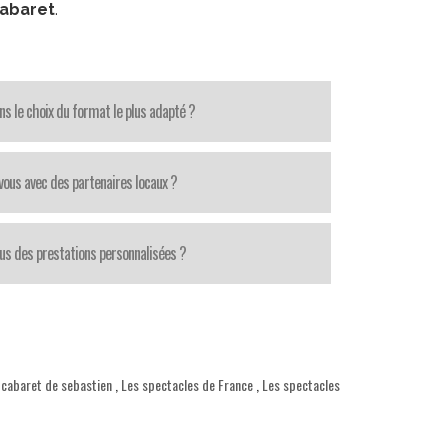
cabaret
.
ns le choix du format le plus adapté ?
-vous avec des partenaires locaux ?
us des prestations personnalisées ?
 cabaret de sebastien
,
Les spectacles de France
,
Les spectacles