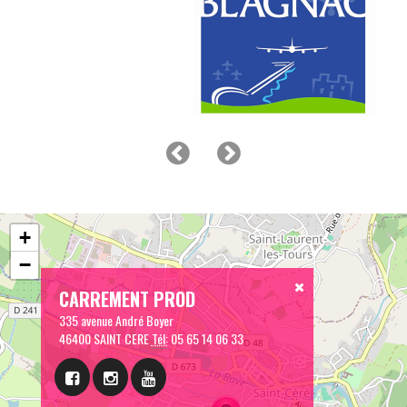
+
−
CARREMENT PROD
335 avenue André Boyer
46400 SAINT CERE
Tél:
05 65 14 06 33