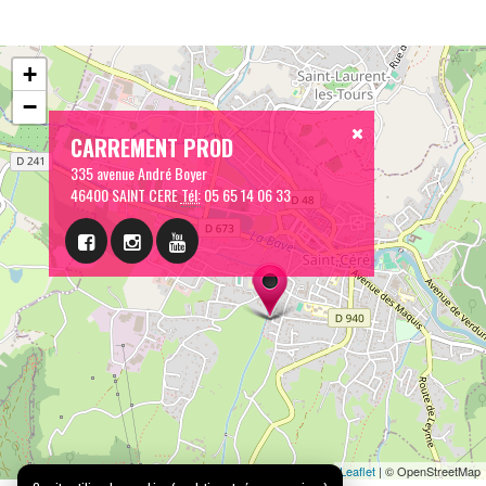
+
−
CARREMENT PROD
335 avenue André Boyer
46400 SAINT CERE
Tél:
05 65 14 06 33
Leaflet
| © OpenStreetMap