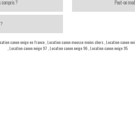
s compris ?
Peut-on modi
 ?
cation canon neige en france
,
Location canon mousse moins chers
,
Location canon ne
,
Location canon neige 97
,
Location canon neige 96
,
Location canon neige 95