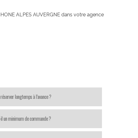
ins RHONE ALPES AUVERGNE dans votre agence
.
réserver longtemps à l’avance ?
t-il un minimum de commande ?