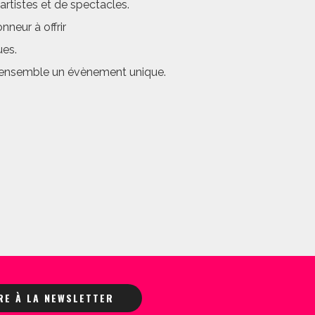
rtistes et de spectacles.
neur à offrir
ues.
er ensemble un évènement unique.
IRE À LA NEWSLETTER