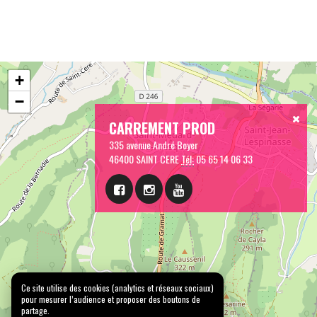
+
−
CARREMENT PROD
335 avenue André Boyer
46400 SAINT CERE
Tél:
05 65 14 06 33
Ce site utilise des cookies (analytics et réseaux sociaux)
pour mesurer l’audience et proposer des boutons de
partage.