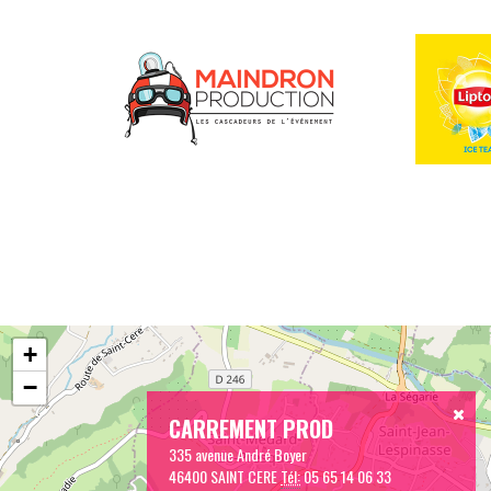
+
−
CARREMENT PROD
335 avenue André Boyer
46400 SAINT CERE
Tél:
05 65 14 06 33