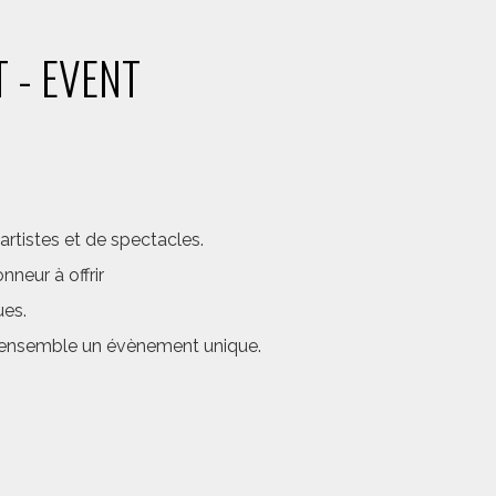
 - EVENT
rtistes et de spectacles.
neur à offrir
ues.
er ensemble un évènement unique.