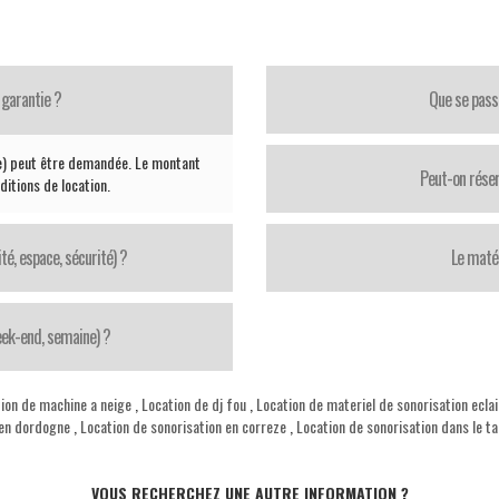
 garantie ?
Que se pass
ie) peut être demandée. Le montant
Peut-on réser
ditions de location.
té, espace, sécurité) ?
Le matér
week-end, semaine) ?
ion de machine a neige
,
Location de dj fou
,
Location de materiel de sonorisation ecla
 en dordogne
,
Location de sonorisation en correze
,
Location de sonorisation dans le t
VOUS RECHERCHEZ UNE AUTRE INFORMATION ?