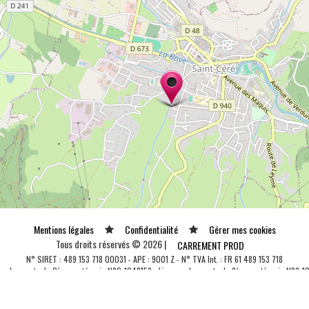
Mentions légales
Confidentialité
Gérer mes cookies
Tous droits réservés © 2026 |
CARREMENT PROD
N° SIRET : 489 153 718 00031 - APE : 9001 Z - N° TVA Int. : FR 61 489 153 718
ce de spectacle 2ème catégorie N°2-1048153 - Licence de spectacle 3ème catégorie N°3-1