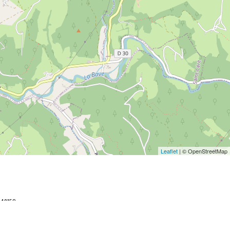
Leaflet
| © OpenStreetMap
048152