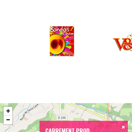
+
−
CARREMENT PROD