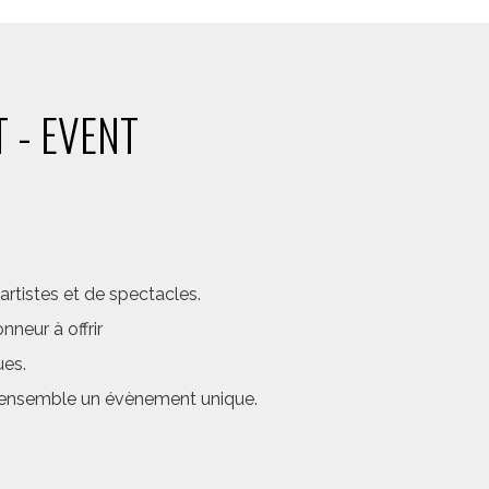
 - EVENT
rtistes et de spectacles.
neur à offrir
ues.
er ensemble un évènement unique.