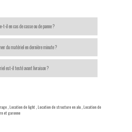
e-t-il en cas de casse ou de panne ?
ver du matériel en dernière minute ?
iel est-il testé avant livraison ?
irage
,
Location de light
,
Location de structure en alu
,
Location de
arn et garonne