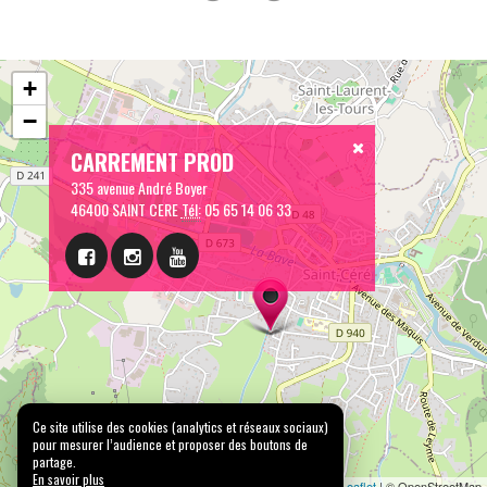
+
−
CARREMENT PROD
335 avenue André Boyer
46400 SAINT CERE
Tél:
05 65 14 06 33
Ce site utilise des cookies (analytics et réseaux sociaux)
pour mesurer l’audience et proposer des boutons de
partage.
En savoir plus
Leaflet
| © OpenStreetMap