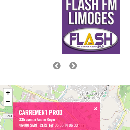
+
−
CARREMENT PROD
335 avenue André Boyer
46400 SAINT CERE
Tél:
05 65 14 06 33