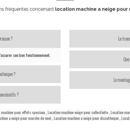
ns fréquentes concernant
location machine a neige pour 
vraison ?
Le trans
n d’assurer son bon fonctionnement.
Que 
echnique ?
Le montage
consécutifs ?
 machine pour effets speciaux
,
Location machine neige pour collectivite
,
Location ma
chine a neige pour marche de noel
,
Location machine a neige pour discotheque
,
Locat