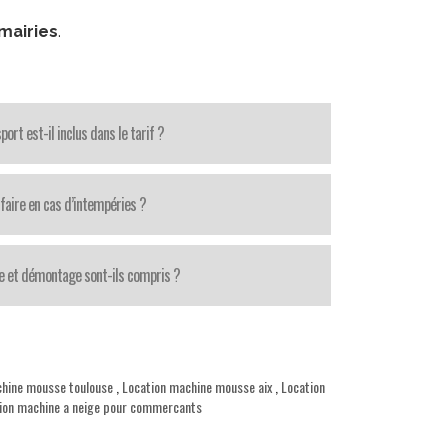
mairies
.
port est-il inclus dans le tarif ?
faire en cas d’intempéries ?
 et démontage sont-ils compris ?
chine mousse toulouse
,
Location machine mousse aix
,
Location
ion machine a neige pour commercants