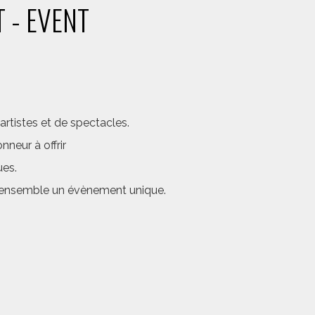
 - EVENT
rtistes et de spectacles.
neur à offrir
ues.
er ensemble un évènement unique.