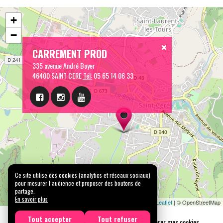
+
−
CARREMENT PROD
335 avenue André Boyer
46400 SAINT CERE
Tél:
05 65 14 06 33
Ce site utilise des cookies (analytics et réseaux sociaux)
pour mesurer l’audience et proposer des boutons de
partage.
En savoir plus
Leaflet
| © OpenStreetMap
Tout accepter
Tout refuser
Mentions légales
Confidentialité
Gérer mes cookies