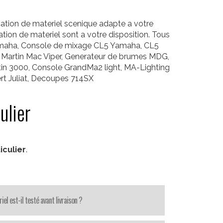
cation de materiel scenique adapte a votre
tion de materiel sont a votre disposition. Tous
5 Yamaha, Console de mixage CL5 Yamaha, CL5
e Martin Mac Viper, Generateur de brumes MDG,
in 3000, Console GrandMa2 light, MA-Lighting
t Juliat, Decoupes 714SX
ulier
iculier
.
iel est-il testé avant livraison ?