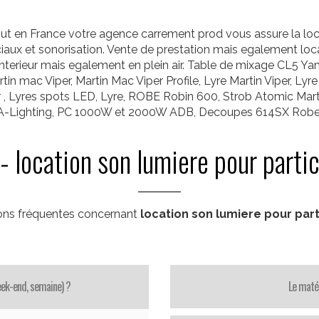
rtout en France votre agence carrement prod vous assure la lo
ciaux et sonorisation. Vente de prestation mais egalement loca
n interieur mais egalement en plein air. Table de mixage CL
 mac Viper, Martin Mac Viper Profile, Lyre Martin Viper, Lyr
, Lyres spots LED, Lyre, ROBE Robin 600, Strob Atomic Mart
A-Lighting, PC 1000W et 2000W ADB, Decoupes 614SX Rober
- location son lumiere pour partic
ons fréquentes concernant
location son lumiere pour part
week-end, semaine) ?
Le matér