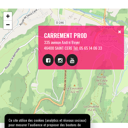
+
−
CARREMENT PROD
335 avenue André Boyer
46400 SAINT CERE
Tél:
05 65 14 06 33
Ce site utilise des cookies (analytics et réseaux sociaux)
pour mesurer l’audience et proposer des boutons de