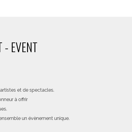
 - EVENT
rtistes et de spectacles.
neur à offrir
ues.
er ensemble un évènement unique.