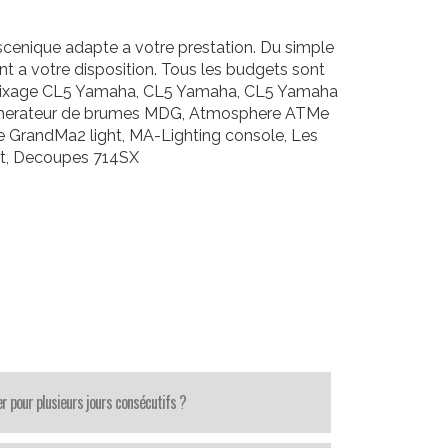
scenique adapte a votre prestation. Du simple
nt a votre disposition. Tous les budgets sont
de mixage CL5 Yamaha, CL5 Yamaha, CL5 Yamaha
r, Generateur de brumes MDG, Atmosphere ATMe
e GrandMa2 light, MA-Lighting console, Les
at, Decoupes 714SX
r pour plusieurs jours consécutifs ?