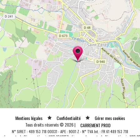
Mentions légales
Confidentialité
Gérer mes cookies
Tous droits réservés © 2026 |
CARREMENT PROD
N° SIRET : 489 153 718 00031 - APE : 9001 Z - N° TVA Int. : FR 61 489 153 718
ce de spectacle 2ème catégorie N°2-1048153 - Licence de spectacle 3ème catégorie N°3-1