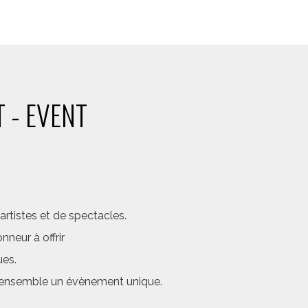
 - EVENT
rtistes et de spectacles.
neur à offrir
ues.
er ensemble un évènement unique.