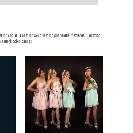
ation cholet
,
Location sonorisation charleville mezieres
,
Location
n sonorisation cannes