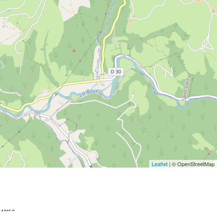
Leaflet
| © OpenStreetMap
048152