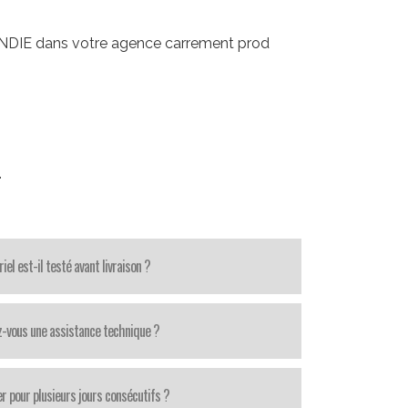
NDIE dans votre agence carrement prod
.
iel est-il testé avant livraison ?
z-vous une assistance technique ?
r pour plusieurs jours consécutifs ?