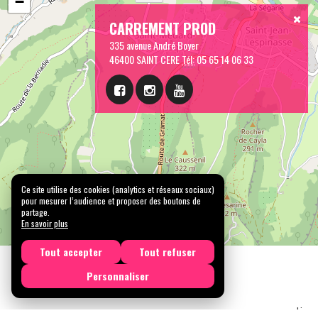
−
CARREMENT PROD
335 avenue André Boyer
46400 SAINT CERE
Tél:
05 65 14 06 33
Ce site utilise des cookies (analytics et réseaux sociaux)
pour mesurer l’audience et proposer des boutons de
partage.
En savoir plus
Tout accepter
Tout refuser
Personnaliser
Licen