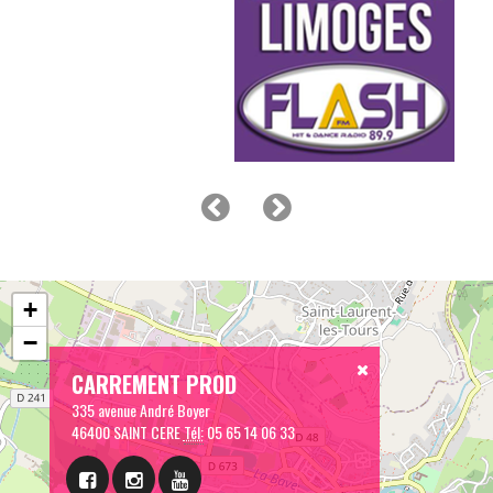
+
−
CARREMENT PROD
335 avenue André Boyer
46400 SAINT CERE
Tél:
05 65 14 06 33