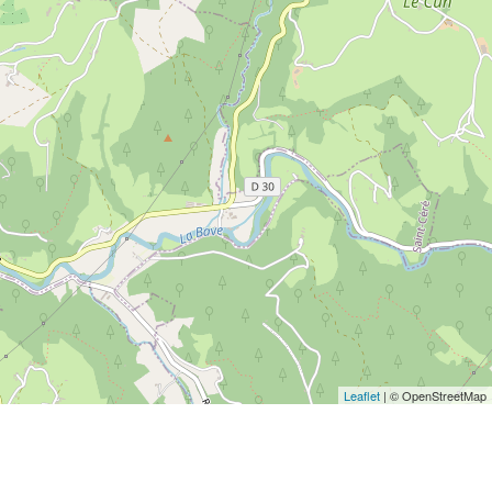
Leaflet
| © OpenStreetMap