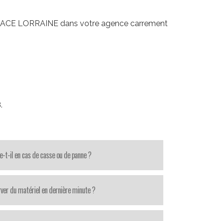
LSACE LORRAINE dans votre agence carrement
8
.
e-t-il en cas de casse ou de panne ?
ver du matériel en dernière minute ?