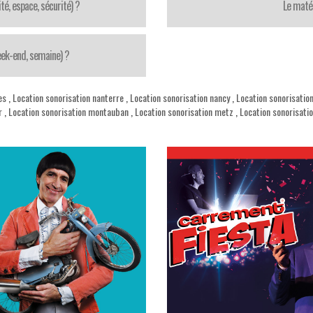
té, espace, sécurité) ?
Le matér
week-end, semaine) ?
es
,
Location sonorisation nanterre
,
Location sonorisation nancy
,
Location sonorisatio
r
,
Location sonorisation montauban
,
Location sonorisation metz
,
Location sonorisati