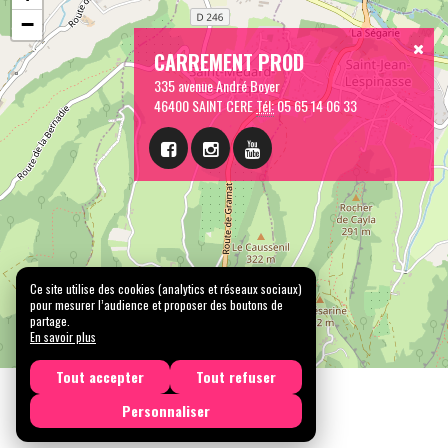
−
CARREMENT PROD
335 avenue André Boyer
46400 SAINT CERE
Tél:
05 65 14 06 33
Ce site utilise des cookies (analytics et réseaux sociaux)
pour mesurer l’audience et proposer des boutons de
partage.
En savoir plus
Tout accepter
Tout refuser
Personnaliser