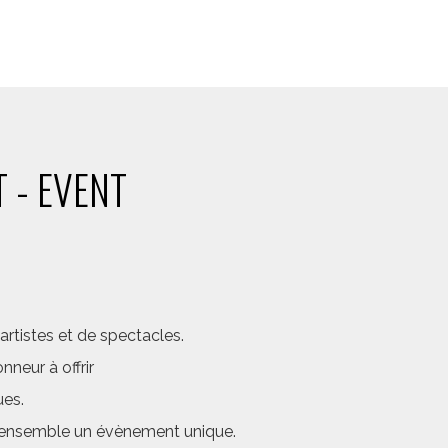
 - EVENT
rtistes et de spectacles.
neur à offrir
ues.
er ensemble un évènement unique.