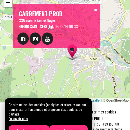
−
CARREMENT PROD
335 avenue André Boyer
46400 SAINT CERE
Tél:
05 65 14 06 33
Leaflet
| © OpenStreetMap
Ce site utilise des cookies (analytics et réseaux sociaux)
pour mesurer l’audience et proposer des boutons de
Mentions légales
Confidentialité
Gérer mes cookies
partage.
Tous droits réservés © 2026 |
CARREMENT PROD
En savoir plus
N° SIRET : 489 153 718 00031 - APE : 9001 Z - N° TVA Int. : FR 61 489 153 718
Licence de spectacle 2ème catégorie N°2-1048153 - Licence de spectacle 3ème