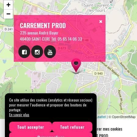
+
−
CARREMENT PROD
335 avenue André Boyer
46400 SAINT CERE
Tél:
05 65 14 06 33
Ce site utilise des cookies (analytics et réseaux sociaux)
pour mesurer l’audience et proposer des boutons de
partage.
En savoir plus
Leaflet
| © OpenStreetMap
Tout accepter
Tout refuser
Mentions légales
Confidentialité
Gérer mes cookies
Tous droits réservés © 2026 |
CARREMENT PROD