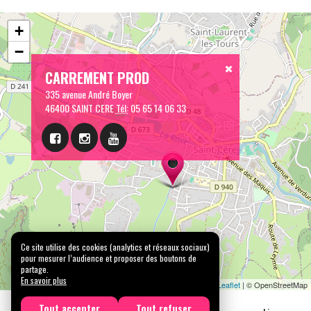
+
−
CARREMENT PROD
335 avenue André Boyer
46400 SAINT CERE
Tél:
05 65 14 06 33
Ce site utilise des cookies (analytics et réseaux sociaux)
pour mesurer l’audience et proposer des boutons de
partage.
En savoir plus
Leaflet
| © OpenStreetMap
Tout accepter
Tout refuser