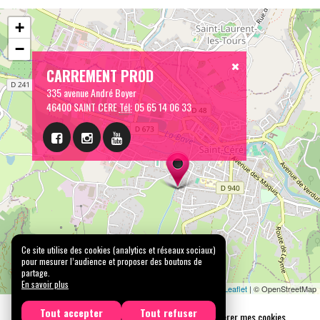
+
−
CARREMENT PROD
335 avenue André Boyer
46400 SAINT CERE
Tél:
05 65 14 06 33
Ce site utilise des cookies (analytics et réseaux sociaux)
pour mesurer l’audience et proposer des boutons de
partage.
En savoir plus
Leaflet
| © OpenStreetMap
Tout accepter
Tout refuser
Mentions légales
Confidentialité
Gérer mes cookies