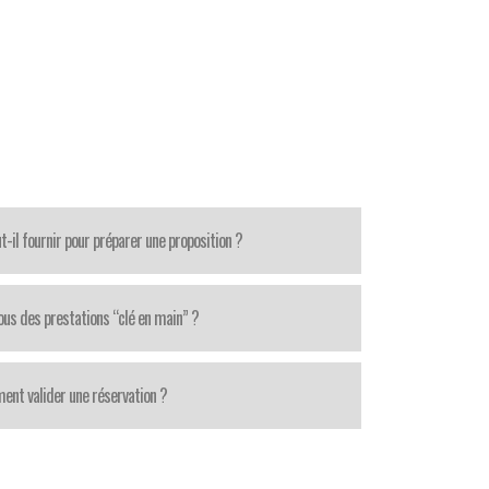
-il fournir pour préparer une proposition ?
us des prestations “clé en main” ?
nt valider une réservation ?