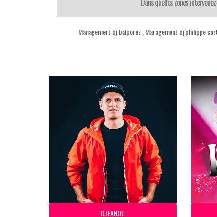
Dans quelles zones intervenez
Management dj balpores
,
Management dj philippe cort
DJ FANOU