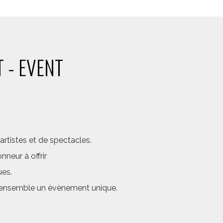
 - EVENT
rtistes et de spectacles.
neur à offrir
ues.
er ensemble un évènement unique.