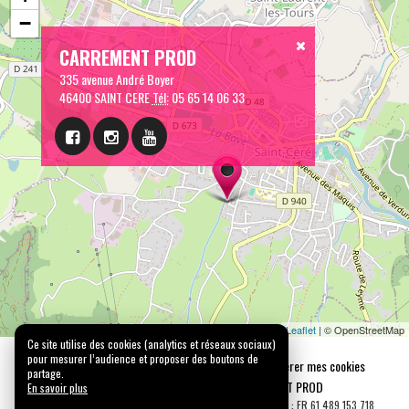
−
CARREMENT PROD
335 avenue André Boyer
46400 SAINT CERE
Tél:
05 65 14 06 33
Leaflet
| © OpenStreetMap
Ce site utilise des cookies (analytics et réseaux sociaux)
pour mesurer l’audience et proposer des boutons de
Mentions légales
Confidentialité
Gérer mes cookies
partage.
Tous droits réservés © 2026 |
CARREMENT PROD
En savoir plus
N° SIRET : 489 153 718 00031 - APE : 9001 Z - N° TVA Int. : FR 61 489 153 718