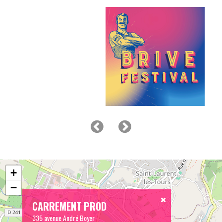
+
−
CARREMENT PROD
335 avenue André Boyer