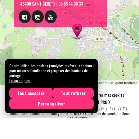
46400 SAINT CERE
Tél:
05 65 14 06 33
Ce site utilise des cookies (analytics et réseaux sociaux)
pour mesurer l’audience et proposer des boutons de
partage.
En savoir plus
Leaflet
| © OpenStreetMap
Tout accepter
Tout refuser
Mentions légales
Confidentialité
Gérer mes cookies
Tous droits réservés © 2026 |
CARREMENT PROD
Personnaliser
N° SIRET : 489 153 718 00031 - APE : 9001 Z - N° TVA Int. : FR 61 489 153 718
Licence de spectacle 2ème catégorie N°2-1048153 - Licence de spectacle 3ème
catégorie N°3-1048152