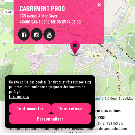
CARREMENT PROD
335 avenue André Boyer
46400 SAINT CERE
Tél:
05 65 14 06 33
Ce site utilise des cookies (analytics et réseaux sociaux)
pour mesurer l’audience et proposer des boutons de
partage.
En savoir plus
Leaflet
| © OpenStreetMap
Tout accepter
Tout refuser
Mentions légales
Confidentialité
Gérer mes cookies
Tous droits réservés © 2026 |
CARREMENT PROD
Personnaliser
N° SIRET : 489 153 718 00031 - APE : 9001 Z - N° TVA Int. : FR 61 489 153 718
Licence de spectacle 2ème catégorie N°2-1048153 - Licence de spectacle 3ème
catégorie N°3-1048152