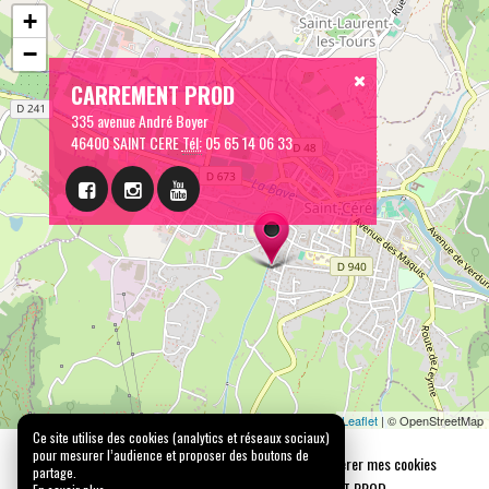
CARREMENT PROD
335 avenue André Boyer
46400 SAINT CERE
Tél:
05 65 14 06 33
Leaflet
| © OpenStreetMap
Mentions légales
Confidentialité
Gérer mes cookies
Tous droits réservés © 2026 |
CARREMENT PROD
N° SIRET : 489 153 718 00031 - APE : 9001 Z - N° TVA Int. : FR 61 489 153 718
Ce site utilise des cookies (analytics et réseaux sociaux)
Licence de spectacle 2ème catégorie N°2-1048153 - Licence de spectacle 3ème
pour mesurer l’audience et proposer des boutons de
catégorie N°3-1048152
partage.