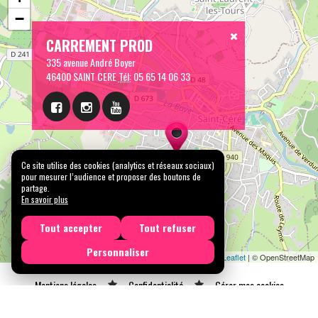
−
CARREMENT PROD
335 avenue André Boyer
46400 SAINT CERE
Tél:
05 65 14 06 33
Ce site utilise des cookies (analytics et réseaux sociaux)
pour mesurer l’audience et proposer des boutons de
partage.
En savoir plus
Tout accepter
Tout refuser
Personnaliser
Leaflet
| © OpenStreetMap
Mentions légales
Confidentialité
Gérer mes cookies
Tous droits réservés © 2026 |
CARREMENT PROD
N° SIRET : 489 153 718 00031 - APE : 9001 Z - N° TVA Int. : FR 61 489 153 718