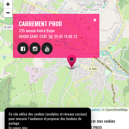
+
−
CARREMENT PROD
335 avenue André Boyer
46400 SAINT CERE
Tél:
05 65 14 06 33
Leaflet
| © OpenStreetMap
Ce site utilise des cookies (analytics et réseaux sociaux)
pour mesurer l’audience et proposer des boutons de
Mentions légales
Confidentialité
Gérer mes cookies
partage.
Tous droits réservés © 2026 |
CARREMENT PROD
En savoir plus