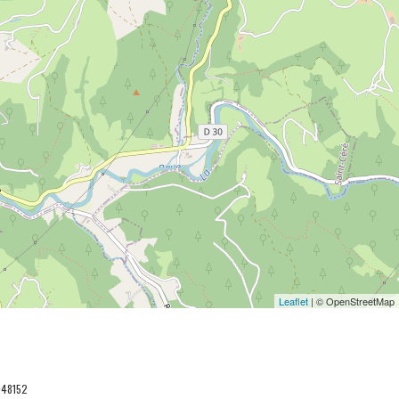
Leaflet
| © OpenStreetMap
048152