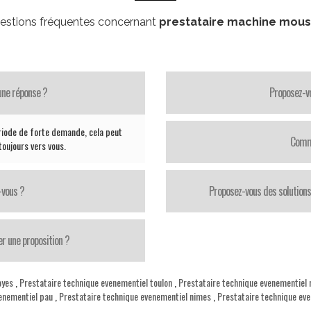
estions fréquentes concernant
prestataire machine mou
une réponse ?
Proposez-vo
riode de forte demande, cela peut
Comme
oujours vers vous.
-vous ?
Proposez-vous des solutions
er une proposition ?
oyes
,
Prestataire technique evenementiel toulon
,
Prestataire technique evenementiel 
enementiel pau
,
Prestataire technique evenementiel nimes
,
Prestataire technique ev