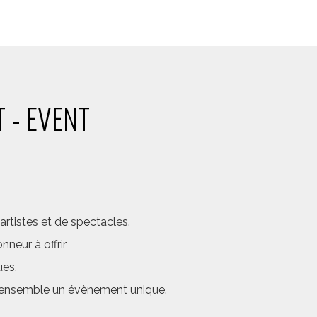
 - EVENT
rtistes et de spectacles.
neur à offrir
ues.
er ensemble un évènement unique.