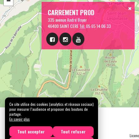
−
CARREMENT PROD
335 avenue André Boyer
46400 SAINT CERE
Tél:
05 65 14 06 33
Ce site utilise des cookies (analytics et réseaux sociaux)
pour mesurer l’audience et proposer des boutons de
partage.
En savoir plus
Tout accepter
Tout refuser
Licen