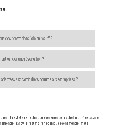
sse
.
us des prestations “clé en main” ?
nt valider une réservation ?
 adaptées aux particuliers comme aux entreprises ?
rouen
,
Prestataire technique evenementiel rochefort
,
Prestataire
enementiel nancy
,
Prestataire technique evenementiel metz