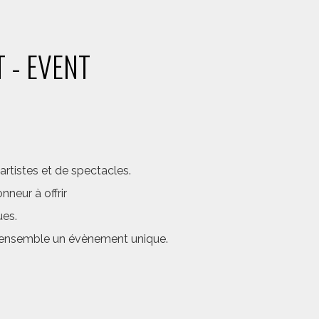
 - EVENT
rtistes et de spectacles.
neur à offrir
ues.
er ensemble un évènement unique.