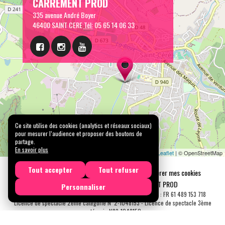
CARREMENT PROD
335 avenue André Boyer
46400 SAINT CERE
Tél:
05 65 14 06 33
Ce site utilise des cookies (analytics et réseaux sociaux)
pour mesurer l’audience et proposer des boutons de
partage.
En savoir plus
Leaflet
| © OpenStreetMap
Tout accepter
Tout refuser
Mentions légales
Confidentialité
Gérer mes cookies
Tous droits réservés © 2026 |
CARREMENT PROD
Personnaliser
N° SIRET : 489 153 718 00031 - APE : 9001 Z - N° TVA Int. : FR 61 489 153 718
Licence de spectacle 2ème catégorie N°2-1048153 - Licence de spectacle 3ème
catégorie N°3-1048152