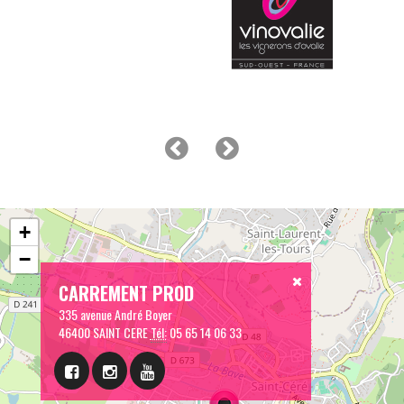
+
−
CARREMENT PROD
335 avenue André Boyer
46400 SAINT CERE
Tél:
05 65 14 06 33