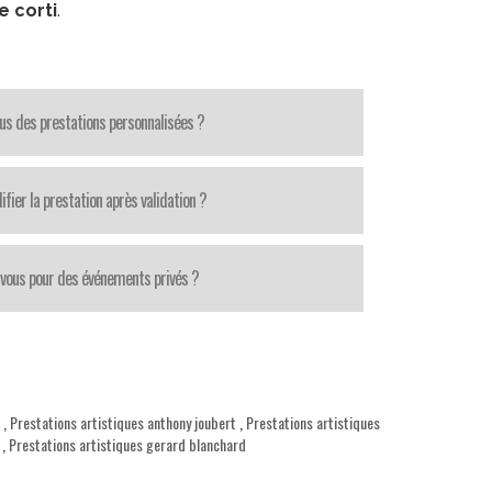
e corti
.
us des prestations personnalisées ?
fier la prestation après validation ?
-vous pour des événements privés ?
,
Prestations artistiques anthony joubert
,
Prestations artistiques
,
Prestations artistiques gerard blanchard