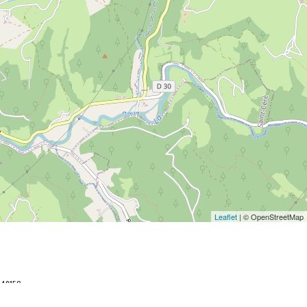
Leaflet
| © OpenStreetMap
048152