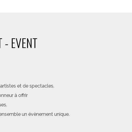
 - EVENT
rtistes et de spectacles.
neur à offrir
ues.
er ensemble un évènement unique.