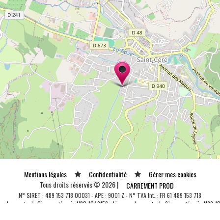
Mentions légales
Confidentialité
Gérer mes cookies
Tous droits réservés © 2026 |
CARREMENT PROD
N° SIRET : 489 153 718 00031 - APE : 9001 Z - N° TVA Int. : FR 61 489 153 718
ce de spectacle 2ème catégorie N°2-1048153 - Licence de spectacle 3ème catégorie N°3-1