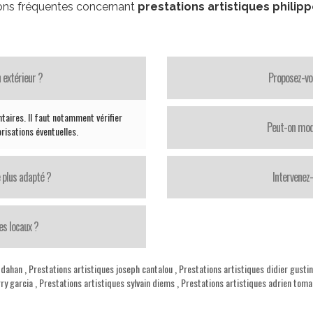
ons fréquentes concernant
prestations artistiques philipp
 extérieur ?
Proposez-vo
taires. Il faut notamment vérifier
Peut-on modi
orisations éventuelles.
 plus adapté ?
Intervenez
es locaux ?
 dahan
,
Prestations artistiques joseph cantalou
,
Prestations artistiques didier gustin
rry garcia
,
Prestations artistiques sylvain diems
,
Prestations artistiques adrien toma