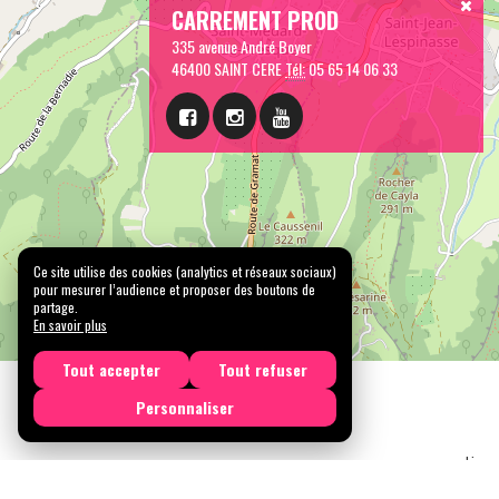
CARREMENT PROD
335 avenue André Boyer
46400 SAINT CERE
Tél:
05 65 14 06 33
Ce site utilise des cookies (analytics et réseaux sociaux)
pour mesurer l’audience et proposer des boutons de
partage.
En savoir plus
Tout accepter
Tout refuser
Personnaliser
Licen