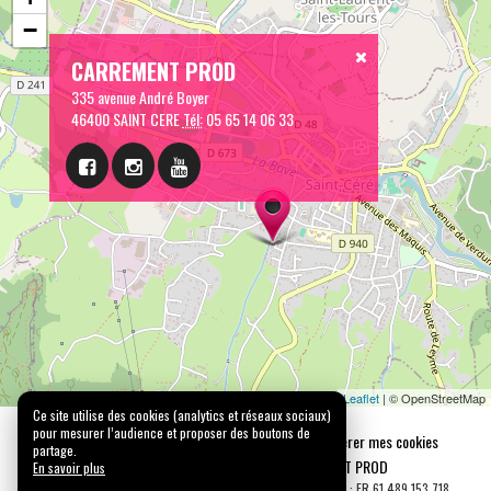
−
CARREMENT PROD
335 avenue André Boyer
46400 SAINT CERE
Tél:
05 65 14 06 33
Leaflet
| © OpenStreetMap
Ce site utilise des cookies (analytics et réseaux sociaux)
pour mesurer l’audience et proposer des boutons de
Mentions légales
Confidentialité
Gérer mes cookies
partage.
Tous droits réservés © 2026 |
CARREMENT PROD
En savoir plus
N° SIRET : 489 153 718 00031 - APE : 9001 Z - N° TVA Int. : FR 61 489 153 718