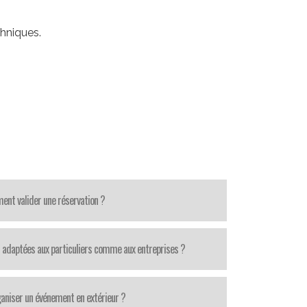
chniques.
nt valider une réservation ?
 adaptées aux particuliers comme aux entreprises ?
aniser un événement en extérieur ?