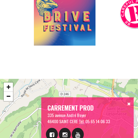
+
−
CARREMENT PROD
335 avenue André Boyer
46400 SAINT CERE
Tél:
05 65 14 06 33