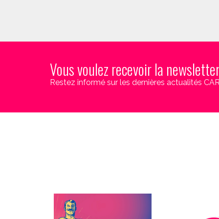
Vous voulez recevoir la newslette
Restez informé sur les dernières actualités