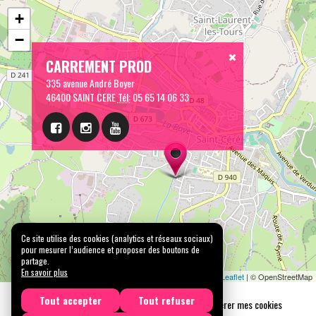
+
−
CARREMENT PROD
335 avenue André Boyer
46400 SAINT CERE
Tél:
05 65 14 06 33
Ce site utilise des cookies (analytics et réseaux sociaux)
pour mesurer l’audience et proposer des boutons de
partage.
En savoir plus
Leaflet
| © OpenStreetMap
Tout accepter
Tout refuser
Mentions légales
Confidentialité
Gérer mes cookies