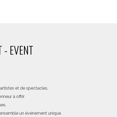
 - EVENT
rtistes et de spectacles.
neur à offrir
ues.
er ensemble un évènement unique.