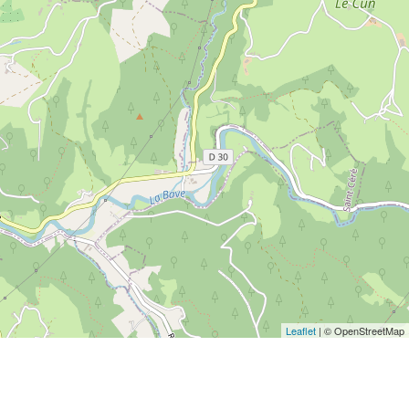
Leaflet
| © OpenStreetMap