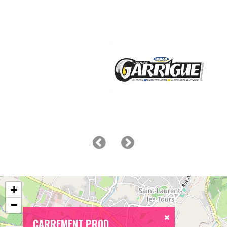
+
−
CARREMENT PROD