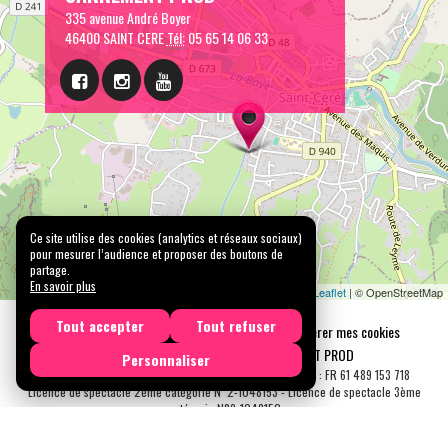
335 avenue André Boyer
46400 SAINT CERE
Tél:
05 65 14 06 33
Ce site utilise des cookies (analytics et réseaux sociaux)
pour mesurer l’audience et proposer des boutons de
partage.
En savoir plus
Leaflet
| © OpenStreetMap
Tout accepter
Tout refuser
Mentions légales
Confidentialité
Gérer mes cookies
Tous droits réservés © 2026 |
CARREMENT PROD
Personnaliser
N° SIRET : 489 153 718 00031 - APE : 9001 Z - N° TVA Int. : FR 61 489 153 718
Licence de spectacle 2ème catégorie N°2-1048153 - Licence de spectacle 3ème
catégorie N°3-1048152