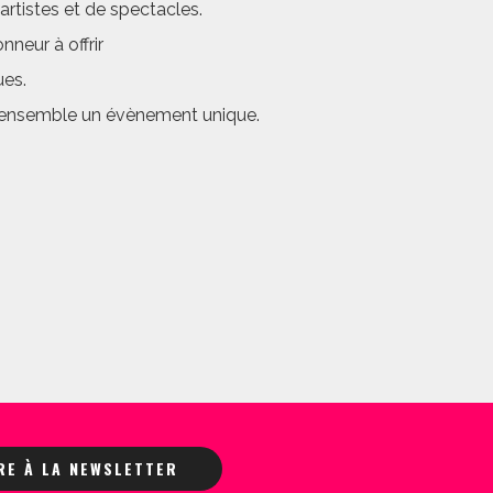
rtistes et de spectacles.
neur à offrir
ues.
er ensemble un évènement unique.
IRE À LA NEWSLETTER