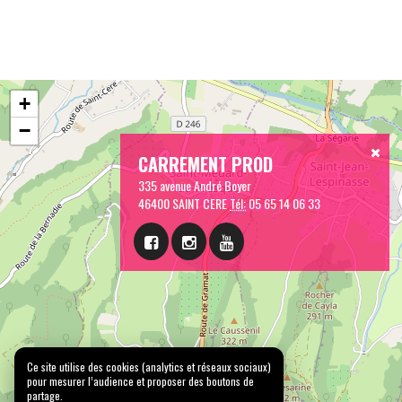
+
−
CARREMENT PROD
335 avenue André Boyer
46400 SAINT CERE
Tél:
05 65 14 06 33
Ce site utilise des cookies (analytics et réseaux sociaux)
pour mesurer l’audience et proposer des boutons de
partage.