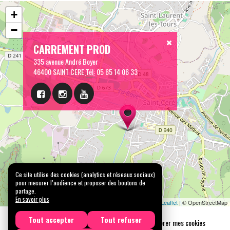
+
−
CARREMENT PROD
335 avenue André Boyer
46400 SAINT CERE
Tél:
05 65 14 06 33
Ce site utilise des cookies (analytics et réseaux sociaux)
pour mesurer l’audience et proposer des boutons de
partage.
En savoir plus
Leaflet
| © OpenStreetMap
Tout accepter
Tout refuser
Mentions légales
Confidentialité
Gérer mes cookies