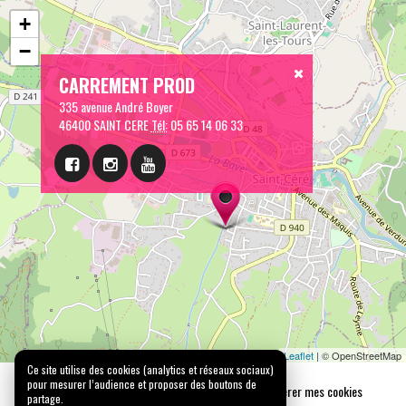
+
−
CARREMENT PROD
335 avenue André Boyer
46400 SAINT CERE
Tél:
05 65 14 06 33
Leaflet
| © OpenStreetMap
Ce site utilise des cookies (analytics et réseaux sociaux)
pour mesurer l’audience et proposer des boutons de
Mentions légales
Confidentialité
Gérer mes cookies
partage.