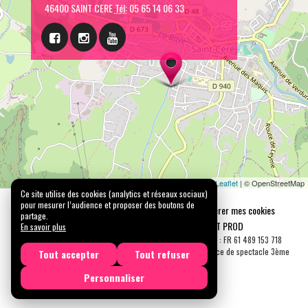
46400 SAINT CERE
Tél:
05 65 14 06 33
Leaflet
| © OpenStreetMap
Ce site utilise des cookies (analytics et réseaux sociaux)
pour mesurer l’audience et proposer des boutons de
Mentions légales
Confidentialité
Gérer mes cookies
partage.
Tous droits réservés © 2026 |
CARREMENT PROD
En savoir plus
N° SIRET : 489 153 718 00031 - APE : 9001 Z - N° TVA Int. : FR 61 489 153 718
Licence de spectacle 2ème catégorie N°2-1048153 - Licence de spectacle 3ème
Tout accepter
Tout refuser
catégorie N°3-1048152
Personnaliser